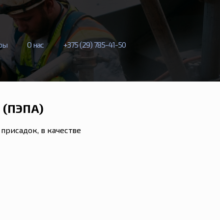
ры
О нас
+375
(29) 785
-
41
-
50
 (ПЭПА)
присадок, в качестве